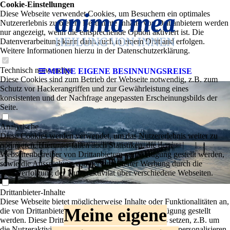
Cookie-Einstellungen
Diese Webseite verwendet Cookies, um Besuchern ein optimales
Nutzererlebnis zu bieten. Bestimmte Inhalte von Drittanbietern werden
nur angezeigt, wenn die entsprechende Option aktiviert ist. Die
Datenverarbeitung kann dann auch in einem Drittland erfolgen.
Weitere Informationen hierzu in der Datenschutzerklärung.
Technisch notwendige
MEINE EIGENE BESINNUNGSREISE
Diese Cookies sind zum Betrieb der Webseite notwendig, z.B. zum
Schutz vor Hackerangriffen und zur Gewährleistung eines
konsistenten und der Nachfrage angepassten Erscheinungsbilds der
Seite.
Analytische
Diese Cookies werden verwendet, um das Nutzererlebnis weiter zu
optimieren. Hierunter fallen auch Statistiken, die dem
Webseitenbetreiber von Drittanbietern zur Verfügung gestellt werden,
sowie die Ausspielung von personalisierter Werbung durch die
Nachverfolgung der Nutzeraktivität über verschiedene Webseiten.
Drittanbieter-Inhalte
Diese Webseite bietet möglicherweise Inhalte oder Funktionalitäten an,
Meine eigene
die von Drittanbietern eigenverantwortlich zur Verfügung gestellt
werden. Diese Drittanbieter können eigene Cookies setzen, z.B. um
die Nutzeraktivität zu verfolgen oder ihre Angebote zu personalisieren